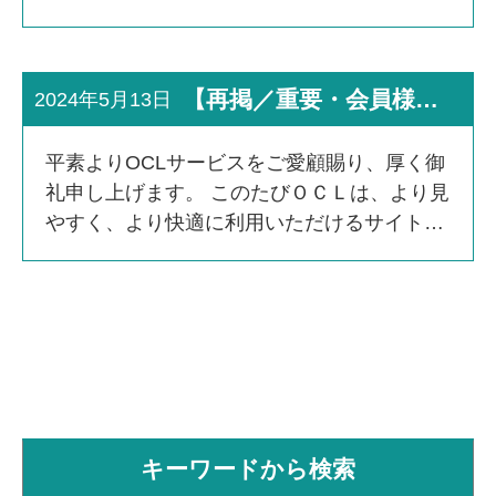
アルを記念し、キャンペーンを開催中です！
この機会にぜひ、みなさまのご利用をお待ち
しています。 【O […]
【再掲／重要・会員様へ】ＯＣＬサイトリニューアルに伴うご確認、ご依頼について
2024年5月13日
平素よりOCLサービスをご愛顧賜り、厚く御
礼申し上げます。 このたびＯＣＬは、より見
やすく、より快適に利用いただけるサイトを
目指し、全面リニューアルいたしました。 ～
ご確認事項～ １．デザインリストのデータに
ついてサイト […]
キーワードから検索