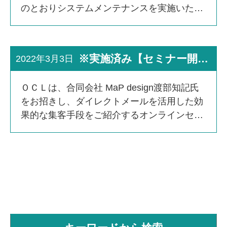
のとおりシステムメンテナンスを実施いたし
ます。お客さまにご不便、ご迷惑をおかけい
たしますことを深くお詫び申し上げます。 ■
メンテナンス日 […]
※実施済み【セミナー開催報告】第2回ダイレクトメール活用セミナー「デジタルだけでは届かない、ＤＭでお客様をグッと引き寄せる方法―メディア特性を活かした来店施策 ―」終了、動画・資料公開のお知らせ
2022年3月3日
ＯＣＬは、合同会社 MaP design渡部知記氏
をお招きし、ダイレクトメールを活用した効
果的な集客手段をご紹介するオンラインセミ
ナーを開催いたしました。 今回のセミナー
は、前回の内容をさらに掘り下げ、郊外の店
舗を例に、 […]