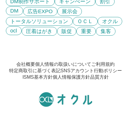
DM制作サポート
キャンぺーン
割引
DM
広告EXPO
展示会
トータルソリューション
ＯＣＬ
オクル
ocl
圧着はがき
販促
重要
集客
会社概要
個人情報の取扱いについて
ご利用規約
特定商取引に基づく表記
SNSアカウント行動ポリシー
ISMS基本方針
個人情報保護方針
品質方針