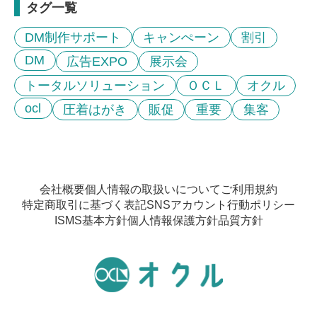
タグ一覧
DM制作サポート
キャンぺーン
割引
DM
広告EXPO
展示会
トータルソリューション
ＯＣＬ
オクル
ocl
圧着はがき
販促
重要
集客
会社概要
個人情報の取扱いについて
ご利用規約
特定商取引に基づく表記
SNSアカウント行動ポリシー
ISMS基本方針
個人情報保護方針
品質方針