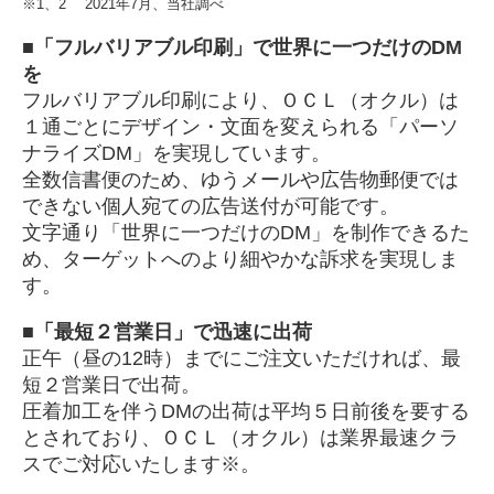
※1、2 2021年7月、当社調べ
■「フルバリアブル印刷」で世界に一つだけのDM
を
フルバリアブル印刷により、ＯＣＬ（オクル）は
１通ごとにデザイン・文面を変えられる「パーソ
ナライズDM」を実現しています。
全数信書便のため、ゆうメールや広告物郵便では
できない個人宛ての広告送付が可能です。
文字通り「世界に一つだけのDM」を制作できるた
め、ターゲットへのより細やかな訴求を実現しま
す。
■「最短２営業日」で迅速に出荷
正午（昼の12時）までにご注文いただければ、最
短２営業日で出荷。
圧着加工を伴うDMの出荷は平均５日前後を要する
とされており、ＯＣＬ（オクル）は業界最速クラ
スでご対応いたします※。