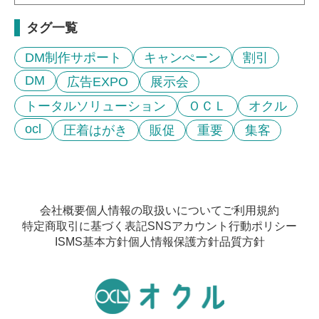
タグ一覧
DM制作サポート
キャンぺーン
割引
DM
広告EXPO
展示会
トータルソリューション
ＯＣＬ
オクル
ocl
圧着はがき
販促
重要
集客
会社概要
個人情報の取扱いについて
ご利用規約
特定商取引に基づく表記
SNSアカウント行動ポリシー
ISMS基本方針
個人情報保護方針
品質方針