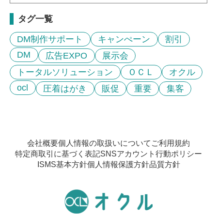
タグ一覧
DM制作サポート
キャンぺーン
割引
DM
広告EXPO
展示会
トータルソリューション
ＯＣＬ
オクル
ocl
圧着はがき
販促
重要
集客
会社概要
個人情報の取扱いについて
ご利用規約
特定商取引に基づく表記
SNSアカウント行動ポリシー
ISMS基本方針
個人情報保護方針
品質方針