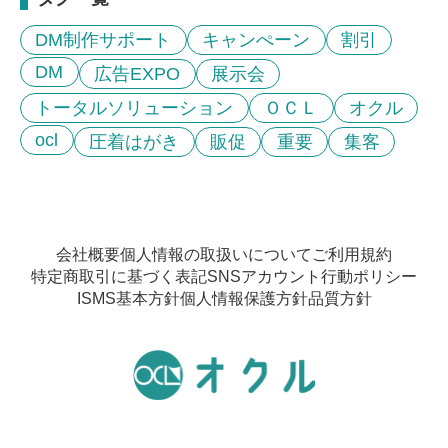
DM制作サポート
キャンぺーン
割引
DM
広告EXPO
展示会
トータルソリューション
ＯＣＬ
オクル
ocl
圧着はがき
販促
重要
集客
会社概要
個人情報の取扱いについて
ご利用規約
特定商取引に基づく表記
SNSアカウント行動ポリシー
ISMS基本方針
個人情報保護方針
品質方針