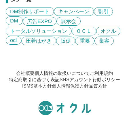
DM制作サポート
キャンぺーン
割引
DM
広告EXPO
展示会
トータルソリューション
ＯＣＬ
オクル
ocl
圧着はがき
販促
重要
集客
会社概要
個人情報の取扱いについて
ご利用規約
特定商取引に基づく表記
SNSアカウント行動ポリシー
ISMS基本方針
個人情報保護方針
品質方針