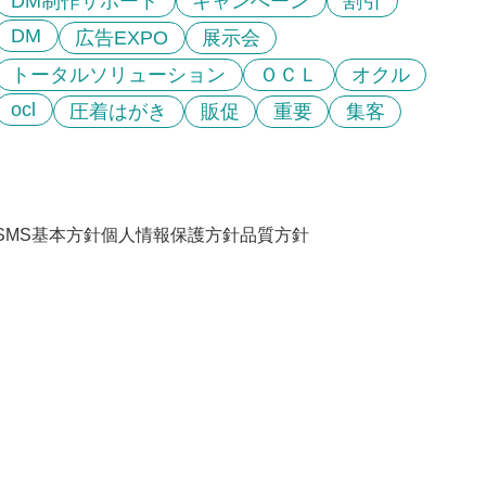
DM制作サポート
キャンぺーン
割引
DM
広告EXPO
展示会
トータルソリューション
ＯＣＬ
オクル
ocl
圧着はがき
販促
重要
集客
ISMS基本方針
個人情報保護方針
品質方針