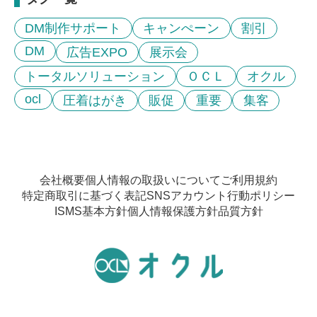
DM制作サポート
キャンぺーン
割引
DM
広告EXPO
展示会
トータルソリューション
ＯＣＬ
オクル
ocl
圧着はがき
販促
重要
集客
会社概要
個人情報の取扱いについて
ご利用規約
特定商取引に基づく表記
SNSアカウント行動ポリシー
ISMS基本方針
個人情報保護方針
品質方針