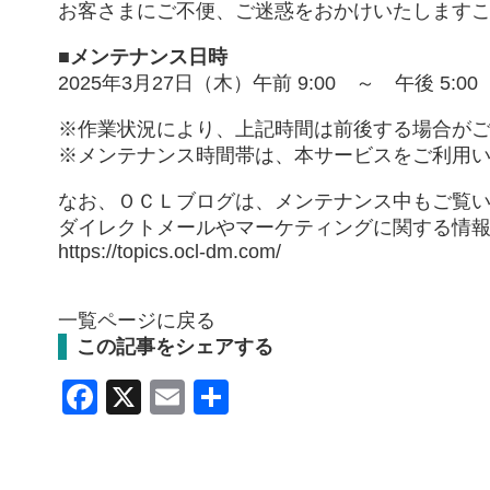
お客さまにご不便、ご迷惑をおかけいたします
■メンテナンス日時
2025年3月27日（木）午前 9:00 ～ 午後 5:00
※作業状況により、上記時間は前後する場合が
※メンテナンス時間帯は、本サービスをご利用
なお、
ＯＣＬブログ
は、メンテナンス中もご覧
ダイレクトメールやマーケティングに関する情
https://topics.ocl-dm.com/
一覧ページに戻る
この記事をシェアする
Facebook
X
Email
共
有