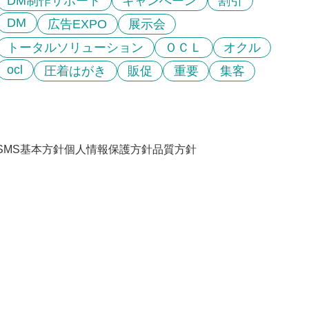
DM制作サポート
キャンぺーン
割引
DM
広告EXPO
展示会
トータルソリューション
ＯＣＬ
オクル
ocl
圧着はがき
販促
重要
集客
ISMS基本方針
個人情報保護方針
品質方針