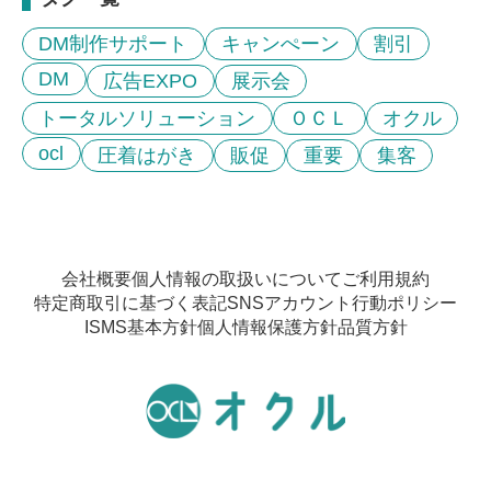
DM制作サポート
キャンぺーン
割引
DM
広告EXPO
展示会
トータルソリューション
ＯＣＬ
オクル
ocl
圧着はがき
販促
重要
集客
会社概要
個人情報の取扱いについて
ご利用規約
特定商取引に基づく表記
SNSアカウント行動ポリシー
ISMS基本方針
個人情報保護方針
品質方針